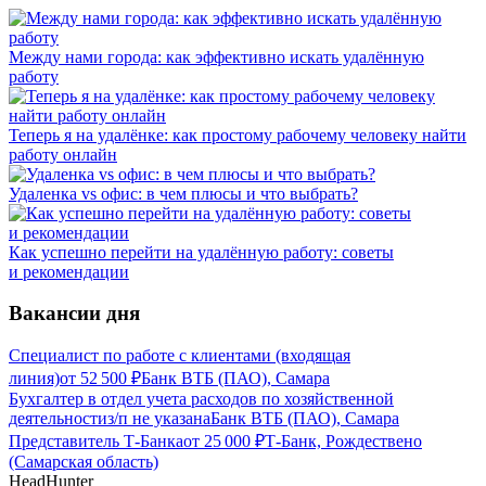
Между нами города: как эффективно искать удалённую
работу
Теперь я на удалёнке: как простому рабочему человеку найти
работу онлайн
Удаленка vs офис: в чем плюсы и что выбрать?
Как успешно перейти на удалённую работу: советы
и рекомендации
Вакансии дня
Специалист по работе с клиентами (входящая
линия)
от
52 500
₽
Банк ВТБ (ПАО), Самара
Бухгалтер в отдел учета расходов по хозяйственной
деятельности
з/п не указана
Банк ВТБ (ПАО), Самара
Представитель Т-Банка
от
25 000
₽
Т-Банк, Рождествено
(Самарская область)
HeadHunter