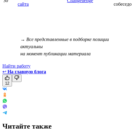
30
Changellenge
сайта
собеседо
→ Все представленные в подборке позиции
актуальны
на момент публикации материала
Найти работу
↩
На главную блога
12
Читайте также