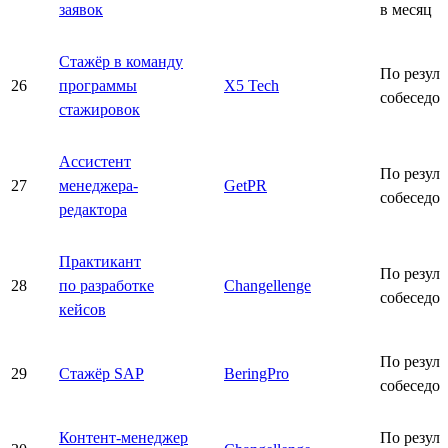
заявок
в месяц
Стажёр в команду
По резуль
26
программы
X5 Tech
собеседо
стажировок
Ассистент
По резуль
27
менеджера-
GetPR
собеседо
редактора
Практикант
По резуль
28
по разработке
Changellenge
собеседо
кейсов
По резуль
29
Стажёр SAP
BeringPro
собеседо
Контент-менеджер
По резуль