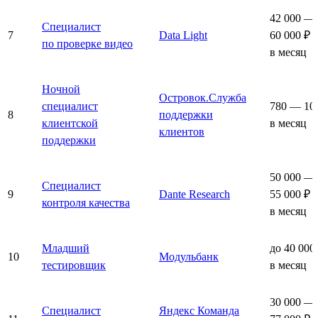
42 000 —
Специалист
7
Data Light
60 000 ₽
по проверке видео
в месяц
Ночной
Островок.Служба
специалист
780 — 10
8
поддержки
клиентской
в месяц
клиентов
поддержки
50 000 —
Специалист
9
Dante Research
55 000 ₽
контроля качества
в месяц
Младший
до 40 000
10
Модульбанк
тестировщик
в месяц
30 000 —
Специалист
Яндекс Команда